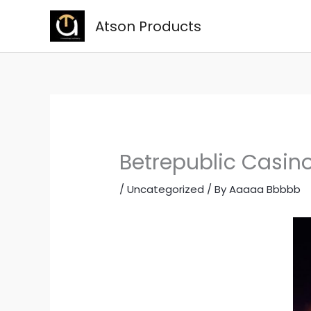
Skip
Atson Products
to
content
Betrepublic Casino
/
Uncategorized
/ By
Aaaaa Bbbbb