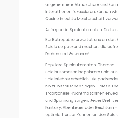
angenehmere Atmosphäre und kann sog
Interaktionen fokussieren, können wir
Casino in echte Meisterschaft verwa
Aufregende Spielautomaten: Drehen
Bei Betrepublic erwartet uns an den
Spiele so packend machen, die aufre
Drehen und Gewinnen!
Populäre Spielautomaten-Themen
Spielautomaten begeistern Spieler se
Spielerlebnis erheblich. Die packen
hin zu historischen Sagen – diese T
Traditionelle Fruchtmaschinen erwec
und Spannung sorgen. Jeder Dreh vers
Fantasy, Abenteuer oder Reichtum – 
optimiert unser Können an den Spie