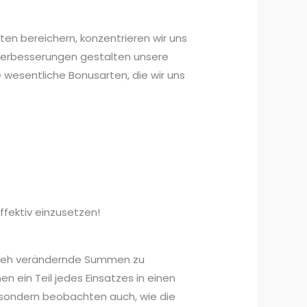
en bereichern, konzentrieren wir uns
lverbesserungen gestalten unsere
 wesentliche Bonusarten, die wir uns
ffektiv einzusetzen!
 Dreh verändernde Summen zu
 ein Teil jedes Einsatzes in einen
, sondern beobachten auch, wie die