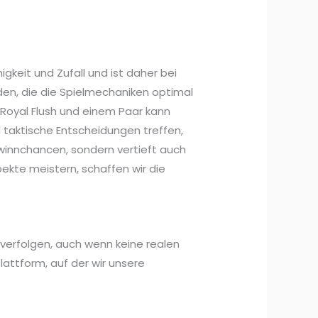
igkeit und Zufall und ist daher bei
den, die die Spielmechaniken optimal
 Royal Flush und einem Paar kann
d taktische Entscheidungen treffen,
ewinnchancen, sondern vertieft auch
ekte meistern, schaffen wir die
verfolgen, auch wenn keine realen
attform, auf der wir unsere