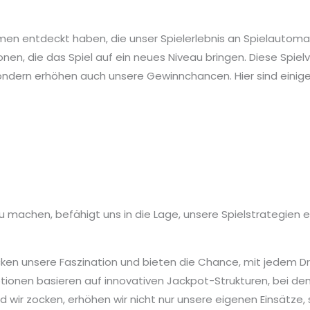
en entdeckt haben, die unser Spielerlebnis an Spielautomat
nen, die das Spiel auf ein neues Niveau bringen. Diese Spie
ondern erhöhen auch unsere Gewinnchancen. Hier sind einige
u machen, befähigt uns in die Lage, unsere Spielstrategien e
cken unsere Faszination und bieten die Chance, mit jedem
onen basieren auf innovativen Jackpot-Strukturen, bei denen
 wir zocken, erhöhen wir nicht nur unsere eigenen Einsätze