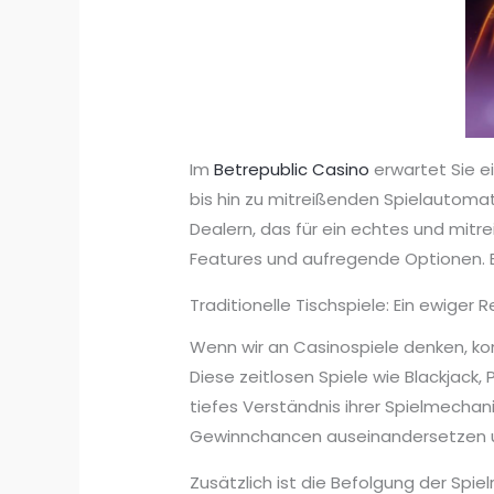
Im
Betrepublic Casino
erwartet Sie e
bis hin zu mitreißenden Spielautomat
Dealern, das für ein echtes und mitr
Features und aufregende Optionen. E
Traditionelle Tischspiele: Ein ewiger R
Wenn wir an Casinospiele denken, kom
Diese zeitlosen Spiele wie Blackjack,
tiefes Verständnis ihrer Spielmechan
Gewinnchancen auseinandersetzen und
Zusätzlich ist die Befolgung der Spi