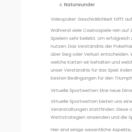
Naturwunder
Videopoker: Geschicklichkeit trifft au
Während viele Casinospiele rein auf Z
Spielern sehr beliebt. Um erfolgreic
nutzen. Das Verständnis der Pokerha
über Sieg oder Verlust entscheiden. 
welche Karten wir behalten und welc
unser Verständnis für das Spiel. Ind
besten Bedingungen für den Triumph 
Virtuelle Sportwetten: Eine neue Di
Virtuelle Sportwetten bieten uns ei
Veranstaltungen stattfinden. Diese 
Wettstrategien anwenden und die Sp
Hier sind einige wesentliche Aspekte, 