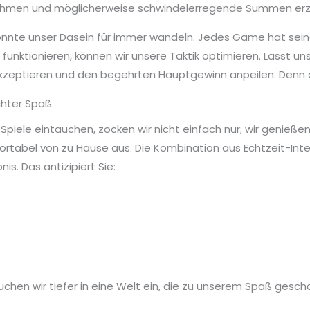
ehmen und möglicherweise schwindelerregende Summen erzi
 könnte unser Dasein für immer wandeln. Jedes Game hat seine
 funktionieren, können wir unsere Taktik optimieren. Lasst
kzeptieren und den begehrten Hauptgewinn anpeilen. Denn 
echter Spaß
Spiele eintauchen, zocken wir nicht einfach nur; wir genießen
rtabel von zu Hause aus. Die Kombination aus Echtzeit-Int
is. Das antizipiert Sie:
chen wir tiefer in eine Welt ein, die zu unserem Spaß gesch