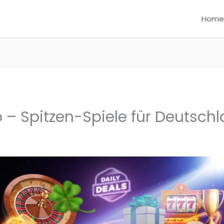
Home
 – Spitzen-Spiele für Deutsch