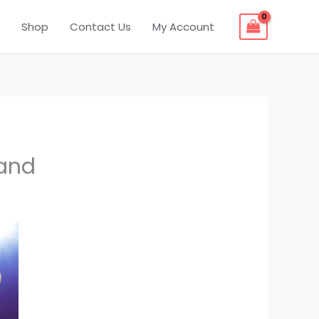
Shop
Contact Us
My Account
land