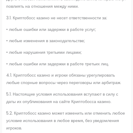
повлиять на отношения между ними.
3.1. Криптобосс казино не несет ответственности за:
• любые ошибки или задержки в работе услуг;
• любые изменения в законодательстве;
• любые нарушения третьими лицами;
• любые ошибки или задержки в работе третьих лиц.
4.1. Криптобосс казино и игроки обязаны урегулировать
любые спорные вопросы через переговоры или арбитраж.
5.1. Настоящие условия использования вступают в силу с
даты их опубликования на сайте Криптобосса казино.
5.2. Криптобосс казино может изменить или отменить любое
условие использования в любое время, без уведомления
игроков.