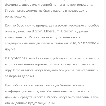
фамилию, адрес электронной почты и номер телефона.
Игроки также должны выбрать пароль и подтвердить
регистрацию.
Крипто босс казино предлагает игрокам несколько способов
оплаты, включая Bitcoin, Ethereum, Litecoin и другие
криптовалюты. Игроки также могут использовать
традиционные методы оплаты, такие как Visa, Mastercard и
другие.
В Cryptoboss онлайн казино действует система лояльности,
которая позволяет игрокам получать бонусы и премии за
игру. Игроки также могут получать бонусы за регистрацию и
за первый депозит.
Криптобосс казино имеет высокую безопасность и
конфиденциальность, что обеспечивает безопасность
данных и средств игроков. Игроки могут быть уверены в том,
что их данные будут защищены.