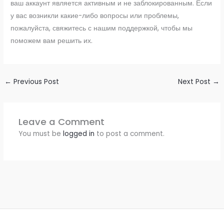
ваш аккаунт является активным и не заблокированным. Если
у вас возникли какие-либо вопросы или проблемы,
пожалуйста, свяжитесь с нашим поддержкой, чтобы мы
поможем вам решить их.
←
Previous Post
Next Post
→
Leave a Comment
You must be
logged in
to post a comment.