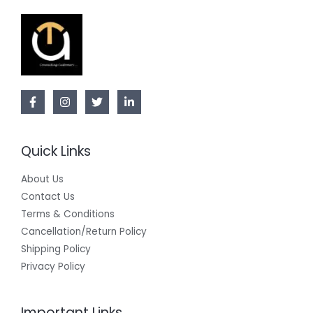
Quick Links
About Us
Contact Us
Terms & Conditions
Cancellation/Return Policy
Shipping Policy
Privacy Policy
Important Links