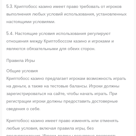
5.3. Криптобосс казино имеет право требовать от игроков
выполнения любых условий использования, установленных
настоящими условиями.
5.4. Настоящие условия использования регулируют
отношения между Криптобоссом казино и игроками и
являются обязательными для обеих сторон.
Правила Игры
Общие условия
Криптобосс казино предлагает игрокам возможность играть
на деньги, а также на тестовые балансы. Игроки должны
зарегистрироваться на сайте, чтобы начать играть. При
регистрации игроки должны предоставить достоверные
сведения о себе.
Криптобосс казино имеет право изменять или отменять
любые условия, включая правила игры, без
предупреждения. Игроки должны регулярно проверять