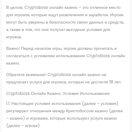
В целом, Cryptoboss онлайн казино – это отличное место
для игроков, которые ищут развлечения и заработок. Игроки
могут быть уверены в безопасности своих данных и средств,
а также в том, что они получат выгодные условия для
игроков.
Важно! Перед началом игры, игроки должны прочитать и
согласиться с условиями использования Cryptoboss онлайн
казино.
Обратите внимание! Cryptoboss онлайн казино не
предлагает услуги для игроков, которые не достигли 18 лет.
Cryptoboss Онлайн Казино: Условия Использования
1.1. Настоящие условия использования (далее – условия)
регулируют отношения между Криптобоссом казино (далее
– казино) и игроками, которые используют услуги казино
(далее – игроки).