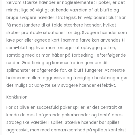
Selvom stærke hænder er nøgleelementet i poker, er det
mindst lige så vigtigt at kende værdien af at bluffe og
bruge svagere hænder strategisk. En velplaceret bluff kan
få modstandere til at folde stærkere hænder, hvilket
skaber profitable situationer for dig. Svagere hænder som
lave par eller egnede kort i samme farve kan anvendes til
semi-bluffing, hvor man forsøger at opbygge potten,
samtidig med at man håber på forbedring i efterfølgende
runder. God timing og kommunikation gennem dit
spilmønster er afgørende for, at bluff fungerer. At mestre
balancen mellem aggressive og forsigtige beslutninger gør
det muligt at udnytte selv svagere hænder effektivt.
Konklusion
For at blive en succesfuld poker spiller, er det centralt at
kende de mest afgørende pokerhænder og forstå deres
strategiske værdier i spillet. Stærke hænder bør spilles
aggressivt, men med opmærksomhed på spillets kontekst