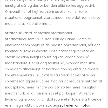
umulig at slå, og derfor bør den altid spilles aggressivt.
Omvendt har et højt kort som es eller kon enkelte
situationer begrænset værdi, medmindre det kombineres
med en stærk bordformation.
Strategisk værdi af stærke starthænder
Starthænder som Es-Et, Kon-Kon og Dame-Dame er
anerkendt som nogle af de bedste pokerhænder, når det
kommer til Texas Hold’em. Disse hænder giver ofte en
stærk position tidligt i spillet og kan lægge pres på
modstandere. Der er dog forskel på, hvordan man skal
spille dem afhængigt af bordposition og antal deltagere.
For eksempel kan Es-Et være så stærk, at det ofte bør
spillemesolt aggressivt pre-flop for at reducere antallet af
modspillere, mens mindre par bør spilles mere forsigtigt
med henblik på at ramme et set på floppen. At kende
hvornår og hvordan man skal satse eller folde starthænder
er en nøglefaktor i pokerstrategi
spil uden om rofus
.