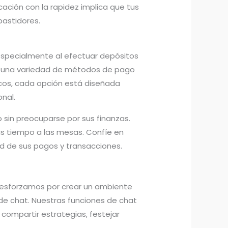
ación con la rapidez implica que tus
bastidores.
 especialmente al efectuar depósitos
os una variedad de métodos de pago
cos, cada opción está diseñada
nal.
 sin preocuparse por sus finanzas.
ás tiempo a las mesas. Confíe en
ad de sus pagos y transacciones.
s esforzamos por crear un ambiente
de chat. Nuestras funciones de chat
compartir estrategias, festejar