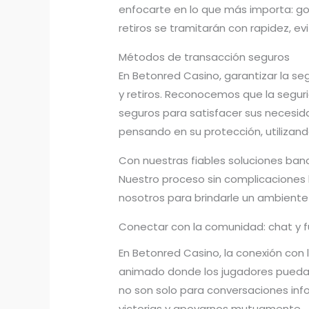
enfocarte en lo que más importa: go
retiros se tramitarán con rapidez, e
Métodos de transacción seguros
En Betonred Casino, garantizar la s
y retiros. Reconocemos que la segur
seguros para satisfacer sus necesid
pensando en su protección, utilizan
Con nuestras fiables soluciones banc
Nuestro proceso sin complicaciones 
nosotros para brindarle un ambiente 
Conectar con la comunidad: chat y f
En Betonred Casino, la conexión con
animado donde los jugadores puedan 
no son solo para conversaciones info
victorias y apoyarnos mutuamente.