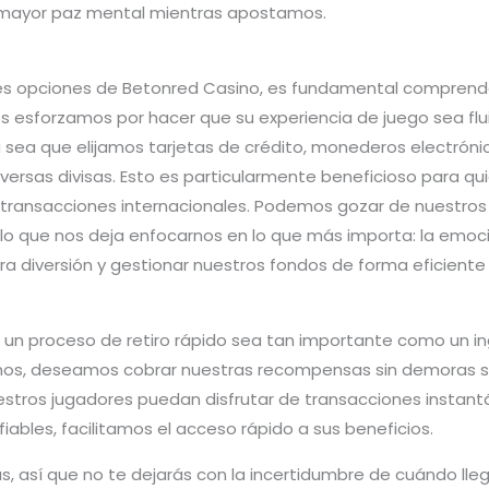
 mayor paz mental mientras apostamos.
tes opciones de Betonred Casino, es fundamental comprend
Nos esforzamos por hacer que su experiencia de juego sea fl
sea que elijamos tarjetas de crédito, monederos electrónic
iversas divisas. Esto es particularmente beneficioso para 
as transacciones internacionales. Podemos gozar de nuestros 
 lo que nos deja enfocarnos en lo que más importa: la emoc
 diversión y gestionar nuestros fondos de forma eficiente
un proceso de retiro rápido sea tan importante como un ingr
 deseamos cobrar nuestras recompensas sin demoras supe
stros jugadores puedan disfrutar de transacciones instantá
les, facilitamos el acceso rápido a sus beneficios.
 así que no te dejarás con la incertidumbre de cuándo llega