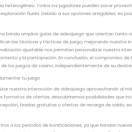
cia heterogéneo. Todos los jugadores pueden sacar provech
exploración fluida. Debido a sus opciones amigables, es pos
rma brinda amplios guías de videojuego que orientan tanto 
lican las técnicas y tácticas de juego, mejorando nuestra i
sonalización ajustable nos permiten personalizar nuestra int
contento y la participación. En conclusión, el compromiso d
 de los juegos de casino, independientemente de su destre
aumentar tu juego
mizar nuestra interacción de videojuego aprovechando al máx
as formatos de ofertas, descubriremos posibilidades que in
cepción, tiradas gratuitas u ofertas de recarga de saldo, e
tos a los periodos de bonificaciones, ya que brindan nueva