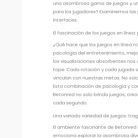
una asombrosa gama de juegos y una
para los jugadores? Examinemos las 
interfaces.
El fascinación de los juegos en línea
¿Qué hace que los juegos en línea n
psicología del entretenimiento, mejo
los visualizaciones absorbentes nos 
tope. Cada rotación y cada jugada 
vinculan con nuestras metas. No sol
Esta combinación de psicología y co
Betonred no solo brinda juegos; cr
cada segundo.
Una variada variedad de juegos: tr
El ambiente fascinante de Betonred 
emociona explorar la asombrosa div