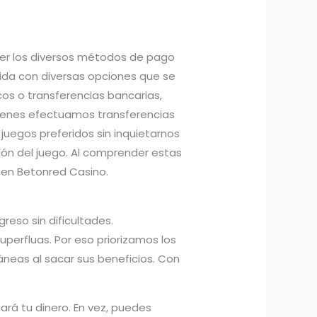
er los diversos métodos de pago
uida con diversas opciones que se
os o transferencias bancarias,
quienes efectuamos transferencias
juegos preferidos sin inquietarnos
ión del juego. Al comprender estas
 en Betonred Casino.
eso sin dificultades.
rfluas. Por eso priorizamos los
neas al sacar sus beneficios. Con
rá tu dinero. En vez, puedes