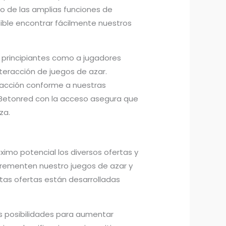
o de las amplias funciones de
ible encontrar fácilmente nuestros
a principiantes como a jugadores
nteracción de juegos de azar.
eracción conforme a nuestras
e Betonred con la acceso asegura que
za.
imo potencial los diversos ofertas y
crementen nuestro juegos de azar y
stas ofertas están desarrolladas
s posibilidades para aumentar