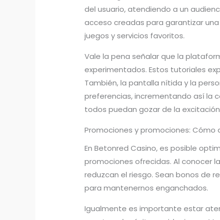
del usuario, atendiendo a un audien
acceso creadas para garantizar una 
juegos y servicios favoritos.
Vale la pena señalar que la platafo
experimentados. Estos tutoriales exp
También, la pantalla nítida y la per
preferencias, incrementando así la 
todos puedan gozar de la excitación
Promociones y promociones: Cómo 
En Betonred Casino, es posible opti
promociones ofrecidas. Al conocer l
reduzcan el riesgo. Sean bonos de re
para mantenernos enganchados.
Igualmente es importante estar aten