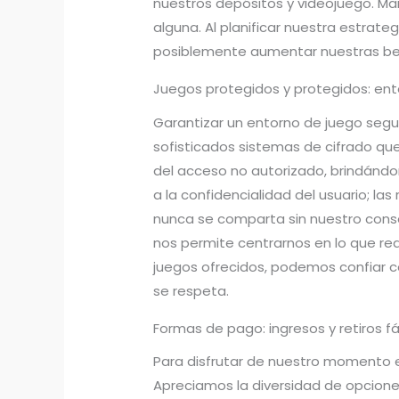
nuestros depósitos y videojuego. Man
alguna. Al planificar nuestra estrate
posiblemente aumentar nuestras be
Juegos protegidos y protegidos: en
Garantizar un entorno de juego segu
sofisticados sistemas de cifrado qu
del acceso no autorizado, brindánd
a la confidencialidad del usuario; l
nunca se comparta sin nuestro cons
nos permite centrarnos en lo que re
juegos ofrecidos, podemos confiar 
se respeta.
Formas de pago: ingresos y retiros fá
Para disfrutar de nuestro momento 
Apreciamos la diversidad de opciones