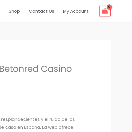
Shop
Contact Us
My Account
 Betonred Casino
splandecientes y el ruido de los
e casa en España. La web ofrece