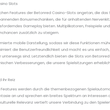
sino Slots
tlichen Features der Betonred Casino-Slots angetan, die das 
pannenden Bonusmechaniken, die für anhaltenden Nervenkit
orderndes Gameplay bieten. Multiplikatoren, Freispiele und 
nchancen zusätzlich zu steigern.
mierte mobile Darstellung, sodass wir diese Funktionen müh
miert die Benutzerfreundlichkeit und macht es uns einfach,
r unterwegs sind. Letztendlich bieten die Slots von Betonre
chnischen Verbesserungen, die unsere Spielsitzungen erhebli
ihr Reiz
n Features werden durch die themenbezogenen Spielautoma
ntasie an und sprechen ein breites Spektrum an Interessen an
 kulturelle Relevanz vertieft unsere Verbindung zu den Spiele