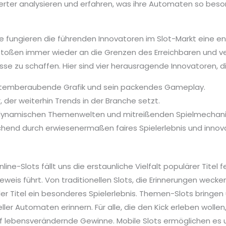
erter analysieren und erfahren, was ihre Automaten so beso
le fungieren die führenden Innovatoren im Slot-Markt eine en
er stoßen immer wieder an die Grenzen des Erreichbaren un
e zu schaffen. Hier sind vier herausragende Innovatoren, di
 atemberaubende Grafik und sein packendes Gameplay.
 der weiterhin Trends in der Branche setzt.
e dynamischen Themenwelten und mitreißenden Spielmechani
hend durch erwiesenermaßen faires Spielerlebnis und innova
ine-Slots fällt uns die erstaunliche Vielfalt populärer Titel 
Beweis führt. Von traditionellen Slots, die Erinnerungen weck
eder Titel ein besonderes Spielerlebnis. Themen-Slots bringe
neller Automaten erinnern. Für alle, die den Kick erleben woll
f lebensverändernde Gewinne. Mobile Slots ermöglichen es u