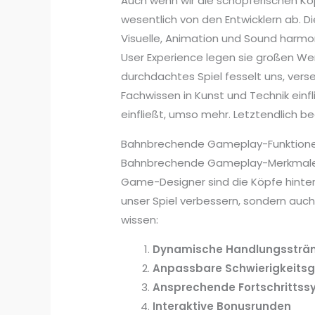
Auch wenn wir die schöpferischen Köp
wesentlich von den Entwicklern ab. 
Visuelle, Animation und Sound harmo
User Experience legen sie großen Wer
durchdachtes Spiel fesselt uns, verse
Fachwissen in Kunst und Technik einfl
einfließt, umso mehr. Letztendlich be
Bahnbrechende Gameplay-Funktion
Bahnbrechende Gameplay-Merkmale ha
Game-Designer sind die Köpfe hinter d
unser Spiel verbessern, sondern auch 
wissen:
Dynamische Handlungssträ
Anpassbare Schwierigkeits
Ansprechende Fortschritts
Interaktive Bonusrunden