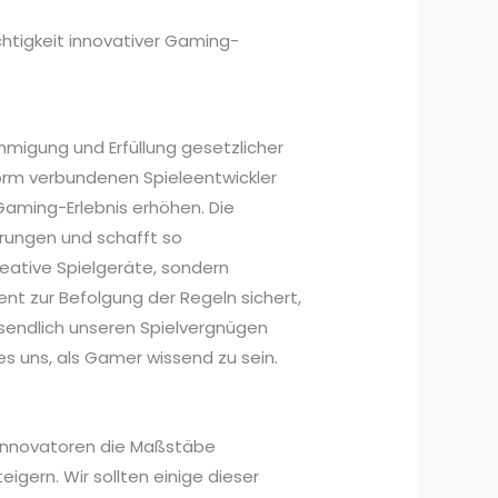
tigkeit innovativer Gaming-
hmigung und Erfüllung gesetzlicher
orm verbundenen Spieleentwickler
Gaming-Erlebnis erhöhen. Die
hrungen und schafft so
kreative Spielgeräte, sondern
ent zur Befolgung der Regeln sichert,
ussendlich unseren Spielvergnügen
es uns, als Gamer wissend zu sein.
 Innovatoren die Maßstäbe
igern. Wir sollten einige dieser