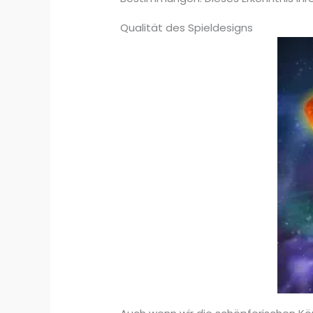
Qualität des Spieldesigns