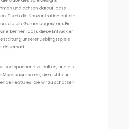
t die Güte des Spieldesigns
sammen und achten darauf, dass
en. Durch die Konzentration auf die
en, die die Gamer begeistern. Ein
ir erkennen, dass diese Entwickler
Gestaltung unserer Lieblingsspiele
se dauerhaft.
u und spannend zu halten, und die
he Mechanismen ein, die nicht nur
gende Features, die wir zu schätzen