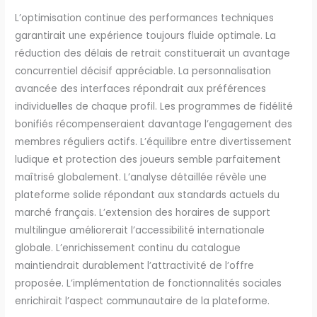
L’optimisation continue des performances techniques
garantirait une expérience toujours fluide optimale. La
réduction des délais de retrait constituerait un avantage
concurrentiel décisif appréciable. La personnalisation
avancée des interfaces répondrait aux préférences
individuelles de chaque profil. Les programmes de fidélité
bonifiés récompenseraient davantage l’engagement des
membres réguliers actifs. L’équilibre entre divertissement
ludique et protection des joueurs semble parfaitement
maîtrisé globalement. L’analyse détaillée révèle une
plateforme solide répondant aux standards actuels du
marché français. L’extension des horaires de support
multilingue améliorerait l’accessibilité internationale
globale. L’enrichissement continu du catalogue
maintiendrait durablement l’attractivité de l’offre
proposée. L’implémentation de fonctionnalités sociales
enrichirait l’aspect communautaire de la plateforme.