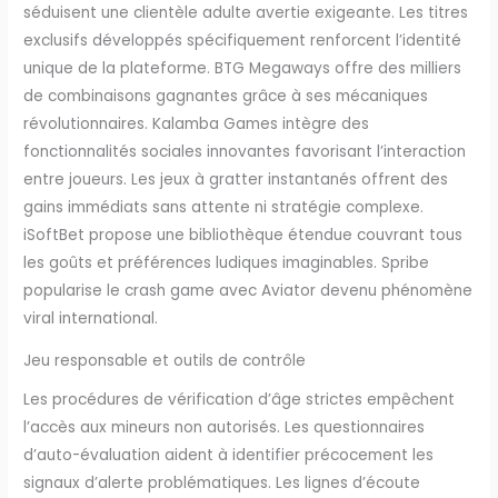
séduisent une clientèle adulte avertie exigeante. Les titres
exclusifs développés spécifiquement renforcent l’identité
unique de la plateforme. BTG Megaways offre des milliers
de combinaisons gagnantes grâce à ses mécaniques
révolutionnaires. Kalamba Games intègre des
fonctionnalités sociales innovantes favorisant l’interaction
entre joueurs. Les jeux à gratter instantanés offrent des
gains immédiats sans attente ni stratégie complexe.
iSoftBet propose une bibliothèque étendue couvrant tous
les goûts et préférences ludiques imaginables. Spribe
popularise le crash game avec Aviator devenu phénomène
viral international.
Jeu responsable et outils de contrôle
Les procédures de vérification d’âge strictes empêchent
l’accès aux mineurs non autorisés. Les questionnaires
d’auto-évaluation aident à identifier précocement les
signaux d’alerte problématiques. Les lignes d’écoute