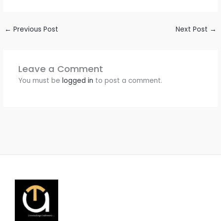
←
Previous Post
Next Post
→
Leave a Comment
You must be
logged in
to post a comment.