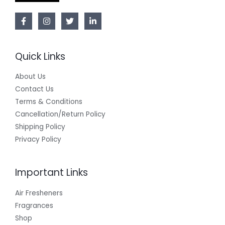
Quick Links
About Us
Contact Us
Terms & Conditions
Cancellation/Return Policy
Shipping Policy
Privacy Policy
Important Links
Air Fresheners
Fragrances
Shop