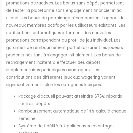
promotions attractives. Les bonus sans dépôt permettent
de tester la plateforme sans engagement financier initial
risqué. Les bonus de parrainage récompensent l’apport de
nouveaux membres actifs par les utilisateurs existants. Les
notifications automatiques informent des nouvelles
promotions correspondant au profil de jeu individuel. Les
garanties de remboursement partiel rassurent les joueurs
prudents hésitant à s’engager initialement. Les bonus de
rechargement incitent à effectuer des dépôts
supplémentaires périodiques avantageux. Les
contributions des différents jeux aux wagering varient
significativement selon les catégories ludiques.
Package d’accueil pouvant atteindre 675€ répartis
sur trois dépôts
Remboursement automatique de 14% calculé chaque
semaine
Système de fidélité à 7 paliers avec avantages