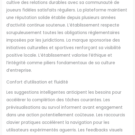
cultive des relations durables avec sa communauté de
joueurs fidèles satisfaits réguliers. La plateforme maintient
une réputation solide établie depuis plusieurs années
d’activité continue soutenue. L’établissement respecte
scrupuleusement toutes les obligations réglementaires
imposées par les juridictions. La marque sponsorise des
initiatives culturelles et sportives renforçant sa visibilité
positive locale. L’établissement valorise l’éthique et
l’intégrité comme piliers fondamentaux de sa culture
d’entreprise.
Confort d’utilisation et fluidité
Les suggestions intelligentes anticipent les besoins pour
accélérer la complétion des tâches courantes. Les
prévisualisations au survol informent avant engagement
dans une action potentiellement coûteuse. Les raccourcis
clavier pratiques accélèrent la navigation pour les
utilisateurs expérimentés aguerris. Les feedbacks visuels