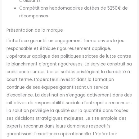
croissants
Compétitions hebdomadaires dotées de 5250€ de
récompenses
Présentation de la marque
L’interface garantit un engagement ferme envers le jeu
responsable et éthique rigoureusement appliqué.
L’opérateur applique des politiques strictes de lutte contre
le blanchiment d’argent rigoureuses. Le service construit sa
croissance sur des bases solides privilégiant la durabilité à
court terme. L’opérateur investit dans la formation
continue de ses équipes garantissant un service
d’excellence. La destination s’engage activement dans des
initiatives de responsabilité sociale d’entreprise reconnues.
La solution privilégie la qualité sur la quantité dans toutes
ses décisions stratégiques majeures. Le site emploie des
experts reconnus dans leurs domaines respectifs
garantissant l’excellence opérationnelle. L’opérateur