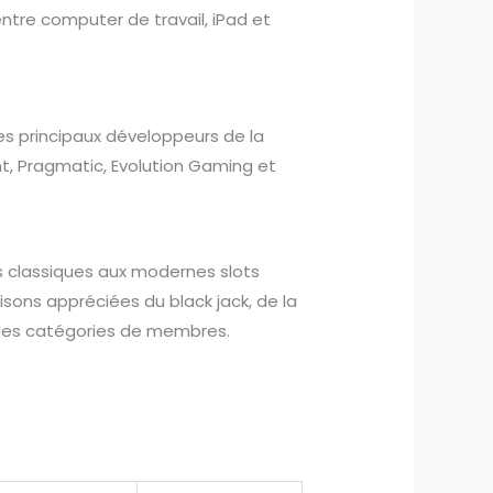
tre computer de travail, iPad et
s principaux développeurs de la
 Pragmatic, Evolution Gaming et
s classiques aux modernes slots
isons appréciées du black jack, de la
é les catégories de membres.