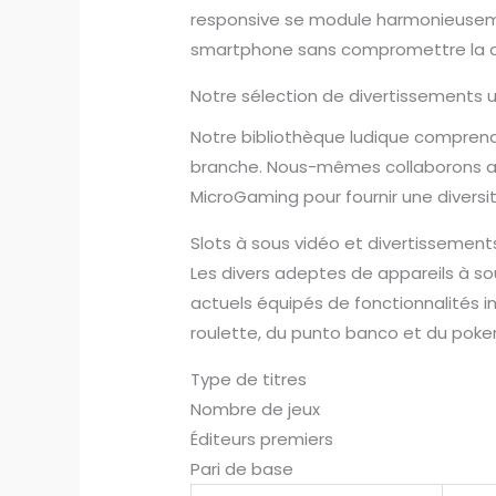
responsive se module harmonieusemen
smartphone sans compromettre la qua
Notre sélection de divertissements 
Notre bibliothèque ludique comprend
branche. Nous-mêmes collaborons a
MicroGaming pour fournir une diversi
Slots à sous vidéo et divertissement
Les divers adeptes de appareils à so
actuels équipés de fonctionnalités i
roulette, du punto banco et du poker
Type de titres
Nombre de jeux
Éditeurs premiers
Pari de base