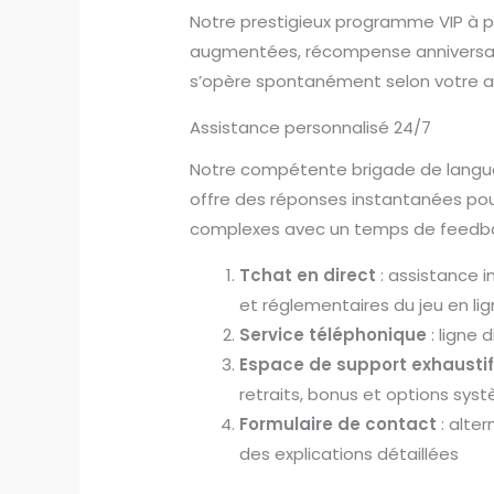
Notre prestigieux programme VIP à plu
augmentées, récompense anniversaire 
s’opère spontanément selon votre ac
Assistance personnalisé 24/7
Notre compétente brigade de langue f
offre des réponses instantanées pour 
complexes avec un temps de feedba
Tchat en direct
: assistance 
et réglementaires du jeu en li
Service téléphonique
: ligne
Espace de support exhausti
retraits, bonus et options sys
Formulaire de contact
: alte
des explications détaillées