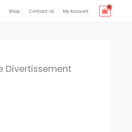
Shop
Contact Us
My Account
de Divertissement