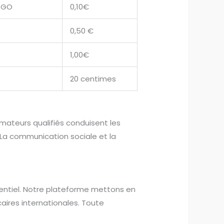
d GO
0,10€
0,50 €
1,00€
20 centimes
mateurs qualifiés conduisent les
La communication sociale et la
.
entiel. Notre plateforme mettons en
aires internationales. Toute