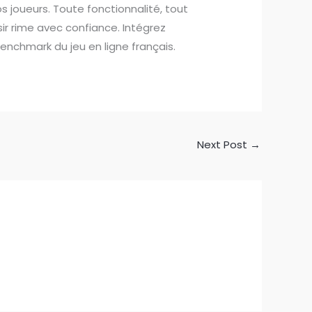
 joueurs. Toute fonctionnalité, tout
ir rime avec confiance. Intégrez
nchmark du jeu en ligne français.
Next Post
→