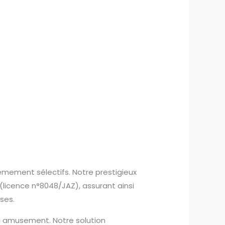
rêmement sélectifs. Notre prestigieux
 (licence n°8048/JAZ), assurant ainsi
ses.
u amusement. Notre solution