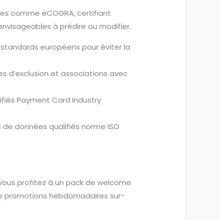
ernes comme eCOGRA, certifiant
envisageables à prédire ou modifier.
standards européens pour éviter la
es d’exclusion et associations avec
tifiés Payment Card Industry
s de données qualifiés norme ISO
 vous profitez à un pack de welcome
 de promotions hebdomadaires sur-