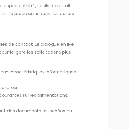
 espace attitré, seuils de retrait
s. La progression dans les paliers
es de contact. Le dialogue en live
rriel gère les sollicitations plus
 aux caractéristiques informatiques
n express
 courantes sur les alimentations,
ant des documents attachées ou