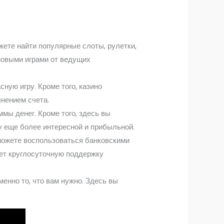
жете найти популярные слоты, рулетки,
 новыми играми от ведущих
ную игру. Кроме того, казино
лнением счета.
мы денег. Кроме того, здесь вы
у еще более интересной и прибыльной.
можете воспользоваться банковскими
яет круглосуточную поддержку
енно то, что вам нужно. Здесь вы