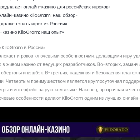
предлагает онлайн-казино для российских игроков»
нлайн-казино KiloGram: наш обзор»
 должен знать игрок из России»
-казино KiloGram: наш опыт»
 KiloGram в России»
влекает игроков ключевыми особенностями, делающими игру увл
р в живом казино от ведущих разработчиков. Во-вторых, заманч
 обертоны и кэшбэк. В-третьих, надежная и безопасная плате
и. Четвертым преимуществом является круглосуточная поддерж
гры и интерфейс на русском языке. Наконец, прозрачная и честн
ключевые особенности делают KiloGram одним из лучших онлайн-