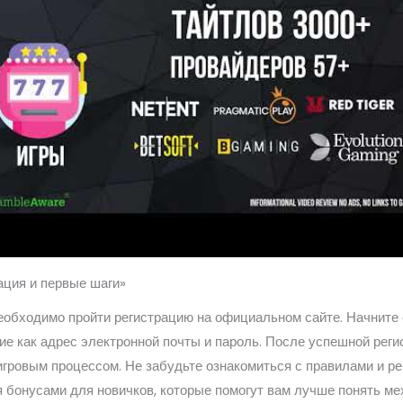
рация и первые шаги»
необходимо пройти регистрацию на официальном сайте. Начните 
ие как адрес электронной почты и пароль. После успешной реги
 игровым процессом. Не забудьте ознакомиться с правилами и р
я бонусами для новичков, которые помогут вам лучше понять ме