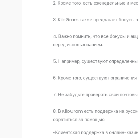
2. Кроме того, есть еженедельные и ме
3. KiloGram также предлагает бонусы 
4. Важно помнить, что все бонусы и а
перед использованием.
5. Например, существуют определенны
6. Кроме того, существуют ограничени
7. Не забудьте проверять свой почтовы
8. В KiloGram есть поддержка на русск
обратиться за помощью.
«Клиентская поддержка в онлайн-казин