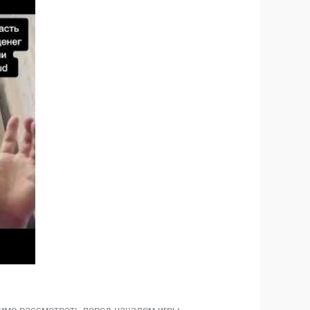
имо рассмотреть перед началом игры.