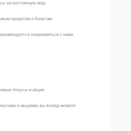
сы за постоянную игру.
ровым кредитам и бонусам.
 рекомендуется ознакомиться с ними
новые бонусы и акции.
онусами и акциями, вы всегда можете