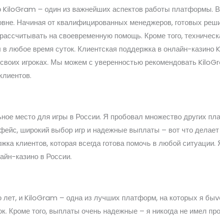
о KiloGram – один из важнейших аспектов работы платформы. В
овне. Начиная от квалифицированных менеджеров, готовых реши
 рассчитывать на своевременную помощь. Кроме того, техническ
 в любое время суток. Клиентская поддержка в онлайн-казино 
своих игроках. Мы можем с уверенностью рекомендовать KiloGr
клиентов.
ное место для игры в России. Я пробовал множество других пла
фейс, широкий выбор игр и надежные выплаты – вот что делае
ржка клиентов, которая всегда готова помочь в любой ситуации
айн-казино в России.
 лет, и KiloGram – одна из лучших платформ, на которых я быva
ок. Кроме того, выплаты очень надежные – я никогда не имел п