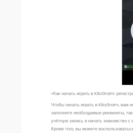
«Как начать играть в KiloGram: регист
Чтобы начать играть в KiloGram, вам 
заполните необходимые реквизиты, так
учётную запись и начать знакомство с
Кроме того, вы можете воспользоватьс