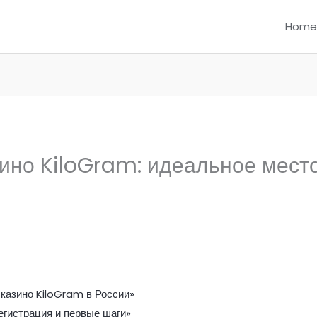
Home
ино KiloGram: идеальное место
казино KiloGram в России»
регистрация и первые шаги»