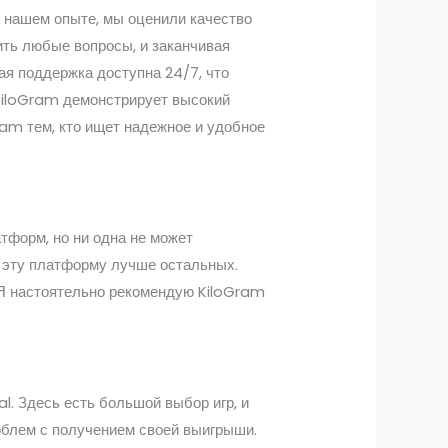
 нашем опыте, мы оценили качество
ть любые вопросы, и заканчивая
ая поддержка доступна 24/7, что
KiloGram демонстрирует высокий
am тем, кто ищет надежное и удобное
тформ, но ни одна не может
т эту платформу лучше остальных.
. Я настоятельно рекомендую KiloGram
l. Здесь есть большой выбор игр, и
роблем с получением своей выигрыши.