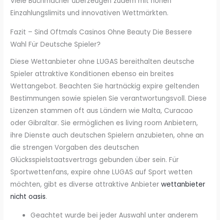
Viele Buchmacher überzeugen zudem mit hohen
Einzahlungslimits und innovativen Wettmärkten.
Fazit – Sind Oftmals Casinos Ohne Beauty Die Bessere
Wahl Für Deutsche Spieler?
Diese Wettanbieter ohne LUGAS bereithalten deutsche
Spieler attraktive Konditionen ebenso ein breites
Wettangebot. Beachten Sie hartnäckig expire geltenden
Bestimmungen sowie spielen Sie verantwortungsvoll. Diese
Lizenzen stammen oft aus Ländern wie Malta, Curacao
oder Gibraltar. Sie ermöglichen es living room Anbietern,
ihre Dienste auch deutschen Spielern anzubieten, ohne an
die strengen Vorgaben des deutschen
Glücksspielstaatsvertrags gebunden über sein. Für
Sportwettenfans, expire ohne LUGAS auf Sport wetten
möchten, gibt es diverse attraktive Anbieter
wettanbieter
nicht oasis
.
Geachtet wurde bei jeder Auswahl unter anderem