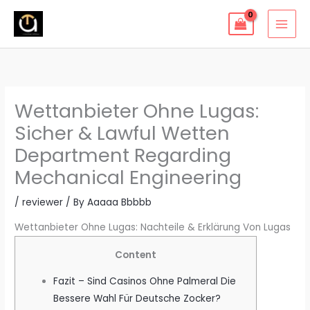
Skip
to
content
Wettanbieter Ohne Lugas:
Sicher & Lawful Wetten
Department Regarding
Mechanical Engineering
/
reviewer
/ By
Aaaaa Bbbbb
Wettanbieter Ohne Lugas: Nachteile & Erklärung Von Lugas
Content
Fazit – Sind Casinos Ohne Palmeral Die
Bessere Wahl Für Deutsche Zocker?