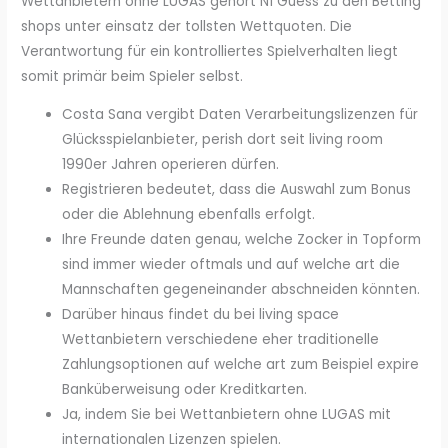
Wettanbietern ohne LUGAS gehört N1 Guess zu den Betting
shops unter einsatz der tollsten Wettquoten. Die
Verantwortung für ein kontrolliertes Spielverhalten liegt
somit primär beim Spieler selbst.
Costa Sana vergibt Daten Verarbeitungslizenzen für
Glücksspielanbieter, perish dort seit living room
1990er Jahren operieren dürfen.
Registrieren bedeutet, dass die Auswahl zum Bonus
oder die Ablehnung ebenfalls erfolgt.
Ihre Freunde daten genau, welche Zocker in Topform
sind immer wieder oftmals und auf welche art die
Mannschaften gegeneinander abschneiden könnten.
Darüber hinaus findet du bei living space
Wettanbietern verschiedene eher traditionelle
Zahlungsoptionen auf welche art zum Beispiel expire
Banküberweisung oder Kreditkarten.
Ja, indem Sie bei Wettanbietern ohne LUGAS mit
internationalen Lizenzen spielen.