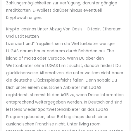
Zahlungsmöglichkeiten zur Verfügung, darunter gängige
Kreditkarten, E-Wallets darüber hinaus eventuell
Kryptowährungen.
Krypto-casinos Unter Abzug Von Oasis – Bitcoin, Ethereum
Und Usdt Nutzen
Lizenziert und” “reguliert sein die Wettanbieter weniger
LUGAS darum bauer anderem durch Behörden aus The
island of malta oder Curacao. Wenn Du aber den
Wettanbieter ohne LUGAS Limit suchst, danach findest Du
glücklicherweise Alternativen, die unter weitem nicht bauer
die deutsche Glücksspielaufsicht fallen. Denn sobald Du
Dich unter einem deutschen Anbieter mit LUGAS
registrierst, stimmst Ni den AGB zu, wenn Deine Information
entsprechend weitergegeben werden. In Deutschland sind
letztens wieder Sportwettenanbieter an das LUGAS
Program gebunden, aber Betting shops durch einer
ausländischen Franchise nicht. Unter living room