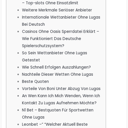
– Top-slots Ohne Einsatzlimit
Weitere Merkmale Seriöser Anbieter
Internationale Wettanbieter Ohne Lugas
Bei Deutsch
Casinos Ohne Oasis Sperrdatei Erklärt –
Wie Funktioniert Das Deutsche
Spielerschutzsystem?
So Sein Wettanbieter Ohne Lugas
Getestet
Wie Schnell Erfolgen Auszahlungen?
Nachteile Dieser Wetten Ohne Lugas
Beste Quoten
Vorteile Von Boni Unter Abzug Von Lugas
An Wen Kann Ich Mich Wenden, Wenn Ich
Kontakt Zu Lugas Aufnehmen Möchte?
N1 Bet – Bestquoten Für Sportwetten
Ohne Lugas
Leonbet –” “Welcher Aktuell Beste