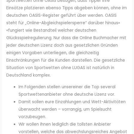
Sportwetten ohne OASIS besagen, dass Tipper ihre
Einsätze platzieren ebenso Tipps abgeben können, ohne im
deutschen OASIS-Register geführt über werden. OASIS
steht für „Online-Abgleichspielersperre“ darüber hinaus»
«fungiert wie Bestandteil welcher deutschen
Glücksspielregulierung. Nur dass die Online Buchmacher mit
jeder deutschen Lizenz doch aus gesetzlichen Gründen
einigen Vorgaben unterliegen, die gleichzeitig
Einschränkungen für die Kunden darstellen. Die gesetzliche
Situation von Sportwetten ohne LUGAS ist natürlich in
Deutschland komplex.
Im Folgenden stellen unsereiner die Top several
Sportwettenanbieter ohne deutsche Lizenz vor.
Damit sollen eure Einzahlungen und Wett-Aktivitäten
überwacht werden – vorrangig, um Spielsucht
vorzubeugen.
Wir wollen ihnen lediglich die tollsten Anbieter
vorstellen, welche das abwechslungsreiches Angebot