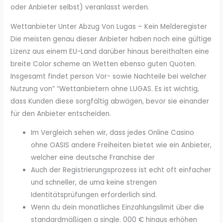
oder Anbieter selbst) veranlasst werden.
Wettanbieter Unter Abzug Von Lugas – Kein Melderegister
Die meisten genau dieser Anbieter haben noch eine gültige
Lizenz aus einem EU-Land darüber hinaus bereithalten eine
breite Color scheme an Wetten ebenso guten Quoten.
Insgesamt findet person Vor- sowie Nachteile bei welcher
Nutzung von” “Wettanbietern ohne LUGAS. Es ist wichtig,
dass Kunden diese sorgfältig abwägen, bevor sie einander
für den Anbieter entscheiden.
Im Vergleich sehen wir, dass jedes Online Casino
ohne OASIS andere Freiheiten bietet wie ein Anbieter,
welcher eine deutsche Franchise der
Auch der Registrierungsprozess ist echt oft einfacher
und schneller, de uma keine strengen
Identitätsprüfungen erforderlich sind.
Wenn du dein monatliches Einzahlungslimit über die
standardmäßigen a single. 000 € hinaus erhöhen