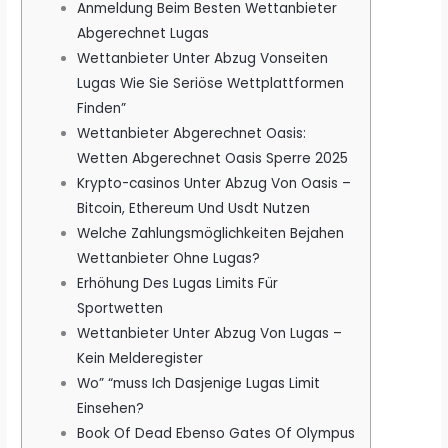
Anmeldung Beim Besten Wettanbieter
Abgerechnet Lugas
Wettanbieter Unter Abzug Vonseiten
Lugas Wie Sie Seriöse Wettplattformen
Finden”
Wettanbieter Abgerechnet Oasis:
Wetten Abgerechnet Oasis Sperre 2025
Krypto-casinos Unter Abzug Von Oasis –
Bitcoin, Ethereum Und Usdt Nutzen
Welche Zahlungsmöglichkeiten Bejahen
Wettanbieter Ohne Lugas?
Erhöhung Des Lugas Limits Für
Sportwetten
Wettanbieter Unter Abzug Von Lugas –
Kein Melderegister
Wo” “muss Ich Dasjenige Lugas Limit
Einsehen?
Book Of Dead Ebenso Gates Of Olympus