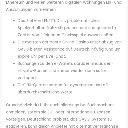
Ethereum und vielen weiteren digitalen Währungen Ein- und
Auszahlungen vornehmen.
Das Ziel von LENTITUD ist, problematisches
Spielverhalten frühzeitig zu erinnern und gesperrte
Zocker vom” “eigenen Glücksspiel auszuschließen.
Die meisten der beste Online Casino unter abzug von
OASIS bieten Assistance auf Deutsch, häufig rund um
expire Uhr per Live-Chat.
Buchungen zu den e-Wallets darüber hinaus den»
«Krypto-Börsen sind immer wieder dann sofort
verfügbar.
Die” “KI-Quoten sorgen für dynamische und oft
überdurchschnittliche Werte.
Grundsätzlich dürft ihr euch allerdings bei Buchmachern
anmelden, sofern sie EU- oder internationale Lizenzen
vorzeigen. Deutschland probiert, das OASIS-System zu
etablieren, kann gleich Anbieter mit alternativer Franchise