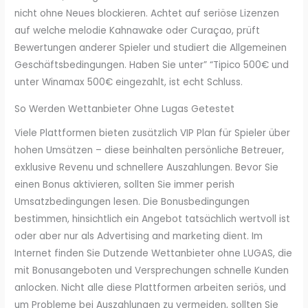
nicht ohne Neues blockieren. Achtet auf seriöse Lizenzen
auf welche melodie Kahnawake oder Curaçao, prüft
Bewertungen anderer Spieler und studiert die Allgemeinen
Geschäftsbedingungen. Haben Sie unter” “Tipico 500€ und
unter Winamax 500€ eingezahlt, ist echt Schluss.
So Werden Wettanbieter Ohne Lugas Getestet
Viele Plattformen bieten zusätzlich VIP Plan für Spieler über
hohen Umsätzen – diese beinhalten persönliche Betreuer,
exklusive Revenu und schnellere Auszahlungen. Bevor Sie
einen Bonus aktivieren, sollten Sie immer perish
Umsatzbedingungen lesen. Die Bonusbedingungen
bestimmen, hinsichtlich ein Angebot tatsächlich wertvoll ist
oder aber nur als Advertising and marketing dient. Im
Internet finden Sie Dutzende Wettanbieter ohne LUGAS, die
mit Bonusangeboten und Versprechungen schnelle Kunden
anlocken. Nicht alle diese Plattformen arbeiten seriös, und
um Probleme bei Auszahlungen zu vermeiden, sollten Sie