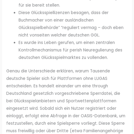
für sie bereit stellen.
Diese Glücksspiellizenzen besagen, dass der
Buchmacher von einer ausländischen
Glücksspielbehörde” “reguliert vermag – doch eben
nicht vonseiten welcher deutschen GGL.
Es wurde ins Leben gerufen, um einen zentralen
Kontrollmechanismus für perish Neuregulierung des
deutschen Glücksspielmarktes zu vollenden.
Genau die Unterschiede erklären, warum Tausende
deutsche Spieler sich für Plattformen ohne LUGAS
entscheiden. Es handelt einander um eine through
Deutschland gesetzlich vorgeschriebene Sperrdatei, die
bei Glücksspielanbietern und Sportwettenplattformen
eingesetzt wird. Sobald sich ein Nutzer registriert oder
einloggt, erfolgt eine Abfrage in der OASIS-Datenbank, um
festzustellen, durch eine Spielsperre vorliegt. Diese Sperre
muss freiwillig oder über Dritte (etwa Familienangehörige