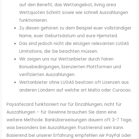
auf den Benefit, das Wettangebot, living area
Wettquoten Schnitt sowie wie schnell Auszahlungen
funktionieren.
Zu diesen gehören zu dem Beispiel euer vollständiger
Name, euer Geburtsdatum und eure Hjemsted.
Das sind jedoch nicht die einzigen relevanten LUGAS
Limitations, die Sie beachten müssen.
Wir zeigen uns nur Wettanbieter durch fairen
Bonusbedingungen, lizenzierten Plattformen und
verifizierten Auszahlungen.
Wettanbieter ohne LUGAS besitzen oft Lizenzen aus
anderen Ländern auf welche art Malta oder Curacao.
Paysafecard funktioniert nur für Einzahlungen, nicht für
Auszahlungen – für Gewinne brauchen Sie dann eine
weitere Methode. Banküberweisungen dauern oft 3-7 Tage,
was besonders bei Auszahlungen frustrierend sein kann.
Basierend bei unserer Erfahrung empfehlen wir PayPal oder