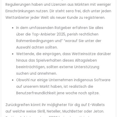
Regulierungen haben und Lizenzen aus Märkten mit weniger
Einschränkungen nutzen. Dir steht sera frei, dich unter jeden
Wettanbieter jeder Welt als neuer Kunde zu registrieren.
In dem umfassenden Ratgeber erfahren Sie alles
über die Top-Anbieter 2025, perish rechtlichen
Rahmenbedingungen und” “worauf Sie unter der
Auswahl achten sollten.
Wettende, die einprägen, dass Wetteinsätze darüber
hinaus das Spielverhalten dieses Alltagsleben
beeinträchtigen, sollten externe Unterstützung
suchen und annehmen.
Obwohl nur einige Unternehmen indigenous Software
auf unserem Markt haben, ist realistisch die
Benutzerfreundlichkeit jene woche noch spitze.
Zurückgreifen könnt ihr möjligheter för dig auf E-Wallets
auf welche weise Skrill, Neteller, MuchBetter oder Jeton.