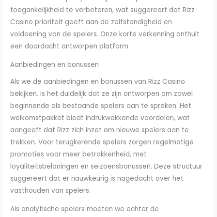
toegankelijkheid te verbeteren, wat suggereert dat Rizz
Casino prioriteit geeft aan de zelfstandigheid en
voldoening van de spelers. Onze korte verkenning onthult
een doordacht ontworpen platform.
Aanbiedingen en bonussen
Als we de aanbiedingen en bonussen van Rizz Casino
bekijken, is het duidelijk dat ze zijn ontworpen om zowel
beginnende als bestaande spelers aan te spreken. Het
welkomstpakket biedt indrukwekkende voordelen, wat
aangeeft dat Rizz zich inzet om nieuwe spelers aan te
trekken. Voor terugkerende spelers zorgen regelmatige
promoties voor meer betrokkenheid, met
loyaliteitsbeloningen en seizoensbonussen. Deze structuur
suggereert dat er nauwkeurig is nagedacht over het
vasthouden van spelers.
Als analytische spelers moeten we echter de