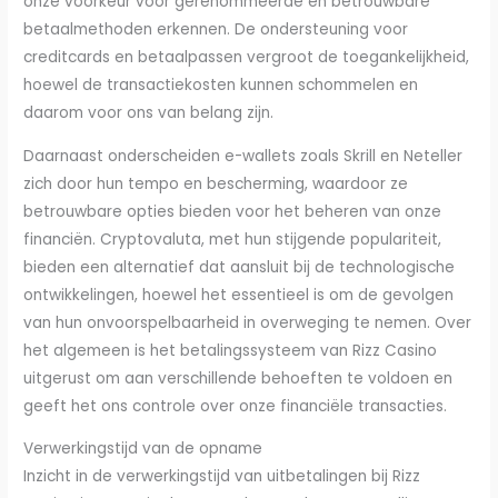
onze voorkeur voor gerenommeerde en betrouwbare
betaalmethoden erkennen. De ondersteuning voor
creditcards en betaalpassen vergroot de toegankelijkheid,
hoewel de transactiekosten kunnen schommelen en
daarom voor ons van belang zijn.
Daarnaast onderscheiden e-wallets zoals Skrill en Neteller
zich door hun tempo en bescherming, waardoor ze
betrouwbare opties bieden voor het beheren van onze
financiën. Cryptovaluta, met hun stijgende populariteit,
bieden een alternatief dat aansluit bij de technologische
ontwikkelingen, hoewel het essentieel is om de gevolgen
van hun onvoorspelbaarheid in overweging te nemen. Over
het algemeen is het betalingssysteem van Rizz Casino
uitgerust om aan verschillende behoeften te voldoen en
geeft het ons controle over onze financiële transacties.
Verwerkingstijd van de opname
Inzicht in de verwerkingstijd van uitbetalingen bij Rizz