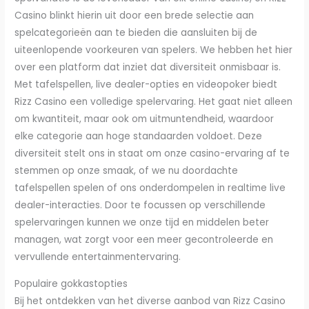
Casino blinkt hierin uit door een brede selectie aan
spelcategorieën aan te bieden die aansluiten bij de
uiteenlopende voorkeuren van spelers. We hebben het hier
over een platform dat inziet dat diversiteit onmisbaar is.
Met tafelspellen, live dealer-opties en videopoker biedt
Rizz Casino een volledige spelervaring. Het gaat niet alleen
om kwantiteit, maar ook om uitmuntendheid, waardoor
elke categorie aan hoge standaarden voldoet. Deze
diversiteit stelt ons in staat om onze casino-ervaring af te
stemmen op onze smaak, of we nu doordachte
tafelspellen spelen of ons onderdompelen in realtime live
dealer-interacties. Door te focussen op verschillende
spelervaringen kunnen we onze tijd en middelen beter
managen, wat zorgt voor een meer gecontroleerde en
vervullende entertainmentervaring.
Populaire gokkastopties
Bij het ontdekken van het diverse aanbod van Rizz Casino