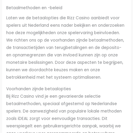
Betaalmethoden en -beleid
Laten we de betaalopties die Rizz Casino aanbiedt voor
spelers uit Nederland eens nader bekijken en onderzoeken
hoe deze mogelijkheden onze spelervaring beïnvloeden.
We richten ons op de voorhanden zijnde betaalmethoden,
de transactietijden van terugbetalingen en de deposito-
en opnamegrenzen die van invloed kunnen zijn op onze
monetaire beslissingen. Door deze aspecten te begrijpen,
kunnen we doordachte keuzes maken en onze
betrokkenheid met het systeem optimaliseren.
Voorhanden zijnde betaalopties
Bij Rizz Casino vind je een gevarieerde selectie
betaalmethoden, speciaal afgestemd op Nederlandse
spelers. De aanwezigheid van populaire lokale methoden
zoals iDEAL zorgt voor eenvoudige transacties. Dit
weerspiegelt een gebruikersgerichte aanpak, waarbij we