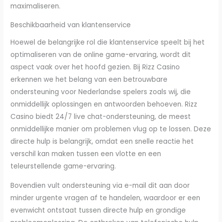
maximaliseren.
Beschikbaarheid van klantenservice
Hoewel de belangrijke rol die klantenservice speelt bij het
optimaliseren van de online game-ervaring, wordt dit
aspect vaak over het hoofd gezien. Bij Rizz Casino
erkennen we het belang van een betrouwbare
ondersteuning voor Nederlandse spelers zoals wij, die
onmiddellijk oplossingen en antwoorden behoeven. Rizz
Casino biedt 24/7 live chat-ondersteuning, de meest
onmiddellijke manier om problemen vlug op te lossen. Deze
directe hulp is belangrijk, omdat een snelle reactie het
verschil kan maken tussen een vlotte en een
teleurstellende game-ervaring.
Bovendien vult ondersteuning via e-mail dit aan door
minder urgente vragen af te handelen, waardoor er een
evenwicht ontstaat tussen directe hulp en grondige