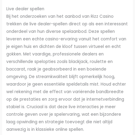
Live dealer spellen
Bij het onderzoeken van het aanbod van Rizz Casino
trekken de live dealer-spellen direct op als een interessant
onderdeel van hun diverse spelaanbod. Deze spellen
leveren een echte casino-ervaring vanuit het comfort van
je eigen huis en dichten de kloof tussen virtueel en echt
gokken. Met vaardige, professionele dealers en
verschillende spelopties zoals blackjack, roulette en
baccarat, raak je geabsorbeerd in een boeiende
omgeving. De streamkwaliteit blijft opmerkelijk hoog,
waardoor je geen essentiële speldetails mist. Houd echter
wel rekening met de effect van variërende bandbreedte
op de prestaties en zorg ervoor dat je internetverbinding
stabiel is. Cruciaal is dat deze live interacties je meer
controle geven over je spelervaring, wat een bijzondere
laag opwinding en strategie toevoegt die niet altijd
aanwezig is in klassieke online spellen.