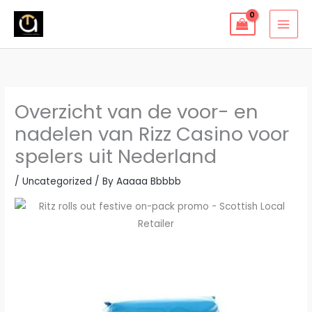
Skip
to
content
Overzicht van de voor- en
nadelen van Rizz Casino voor
spelers uit Nederland
/
Uncategorized
/ By
Aaaaa Bbbbb