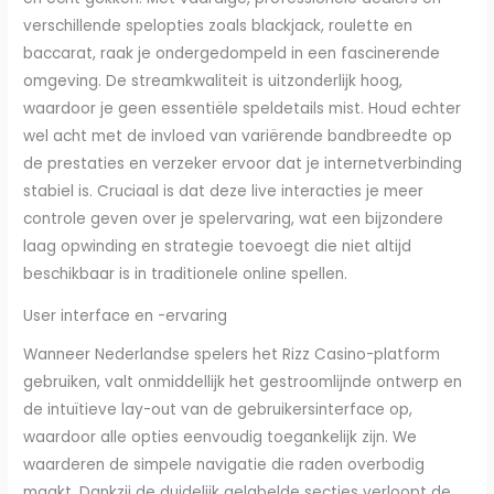
verschillende spelopties zoals blackjack, roulette en
baccarat, raak je ondergedompeld in een fascinerende
omgeving. De streamkwaliteit is uitzonderlijk hoog,
waardoor je geen essentiële speldetails mist. Houd echter
wel acht met de invloed van variërende bandbreedte op
de prestaties en verzeker ervoor dat je internetverbinding
stabiel is. Cruciaal is dat deze live interacties je meer
controle geven over je spelervaring, wat een bijzondere
laag opwinding en strategie toevoegt die niet altijd
beschikbaar is in traditionele online spellen.
User interface en -ervaring
Wanneer Nederlandse spelers het Rizz Casino-platform
gebruiken, valt onmiddellijk het gestroomlijnde ontwerp en
de intuïtieve lay-out van de gebruikersinterface op,
waardoor alle opties eenvoudig toegankelijk zijn. We
waarderen de simpele navigatie die raden overbodig
maakt. Dankzij de duidelijk gelabelde secties verloopt de