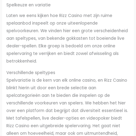
Spelkeuze en variatie
Laten we eens kijken hoe Rizz Casino met zijn ruime
spelaanbod inspeelt op onze uiteenlopende
spelvoorkeuren. We vinden hier een grote verscheidenheid
aan speltypes, van bekende gokkasten tot boeiende live
dealer-spellen. Elke groep is bedoeld om onze online
spelervaring te verrijken en biedt zowel afwisseling als
betrokkenheid.
Verschillende speltypes
Spelvariatie is de kern van elk online casino, en Rizz Casino
blinkt hierin uit door een brede selectie aan
spelcategorieën aan te bieden die inspelen op de
verschillende voorkeuren van spelers. We hebben het hier
over een platform dat begrijpt dat diversiteit essentieel is.
Met tafelspellen, live dealer-opties en videopoker biedt
Rizz Casino een uitgebreide spelervaring. Het gaat niet
alleen om hoeveelheid, maar ook om uitmuntendheid,