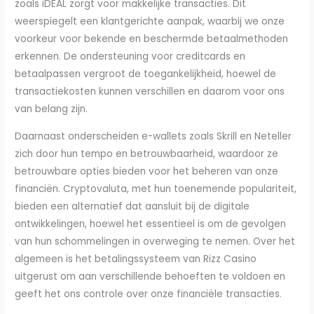
zoals iDEAL zorgt voor makkelijke transacties. Dit
weerspiegelt een klantgerichte aanpak, waarbij we onze
voorkeur voor bekende en beschermde betaalmethoden
erkennen. De ondersteuning voor creditcards en
betaalpassen vergroot de toegankelijkheid, hoewel de
transactiekosten kunnen verschillen en daarom voor ons
van belang zijn.
Daarnaast onderscheiden e-wallets zoals Skrill en Neteller
zich door hun tempo en betrouwbaarheid, waardoor ze
betrouwbare opties bieden voor het beheren van onze
financiën. Cryptovaluta, met hun toenemende populariteit,
bieden een alternatief dat aansluit bij de digitale
ontwikkelingen, hoewel het essentieel is om de gevolgen
van hun schommelingen in overweging te nemen. Over het
algemeen is het betalingssysteem van Rizz Casino
uitgerust om aan verschillende behoeften te voldoen en
geeft het ons controle over onze financiële transacties.