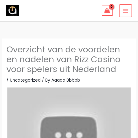
Skip
to
content
Overzicht van de voordelen
en nadelen van Rizz Casino
voor spelers uit Nederland
/
Uncategorized
/ By
Aaaaa Bbbbb