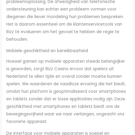
probleemoplossing. De afwezigheid van telefonische
ondersteuning kan echter een probleem vormen voor
diegenen die liever mondeling hun problemen bespreken.
Het is daarom essentieel om de klantenservicetools van
Rizz te evalueren om het gevoel te hebben de regie te
behouden.
Mobiele geschiktheid en bereikbaarheid
Hoewel gamen op mobiele apparaten steeds belangrijker
is geworden, zorgt Rizz Casino ervoor dat spelers uit
Nederland te allen tijde en overal zonder moeite kunnen
spelen. We waarderen de naadloze ervaring die het biedt,
omdat hun platform is geoptimaliseerd voor smartphones
en tablets zonder dat er losse applicaties nodig zijn. Deze
geschiktheid met smartphones en tablets biedt ons de
bewegingsvrijheid waar we naar verlangen, ongeacht ons
favoriete apparaat.
De interface voor mobiele apparaten is soepel en