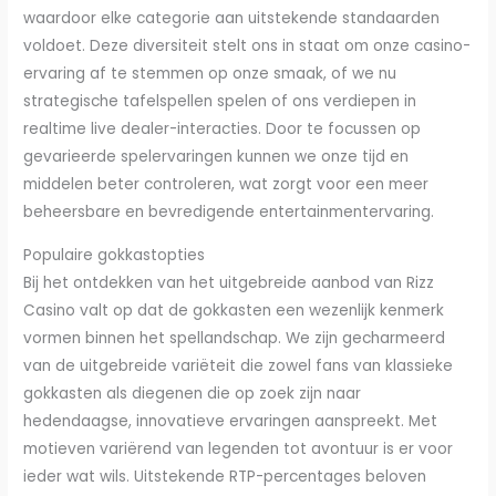
waardoor elke categorie aan uitstekende standaarden
voldoet. Deze diversiteit stelt ons in staat om onze casino-
ervaring af te stemmen op onze smaak, of we nu
strategische tafelspellen spelen of ons verdiepen in
realtime live dealer-interacties. Door te focussen op
gevarieerde spelervaringen kunnen we onze tijd en
middelen beter controleren, wat zorgt voor een meer
beheersbare en bevredigende entertainmentervaring.
Populaire gokkastopties
Bij het ontdekken van het uitgebreide aanbod van Rizz
Casino valt op dat de gokkasten een wezenlijk kenmerk
vormen binnen het spellandschap. We zijn gecharmeerd
van de uitgebreide variëteit die zowel fans van klassieke
gokkasten als diegenen die op zoek zijn naar
hedendaagse, innovatieve ervaringen aanspreekt. Met
motieven variërend van legenden tot avontuur is er voor
ieder wat wils. Uitstekende RTP-percentages beloven