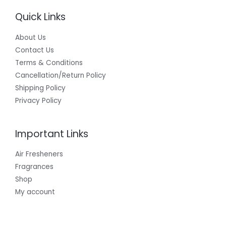
Quick Links
About Us
Contact Us
Terms & Conditions
Cancellation/Return Policy
Shipping Policy
Privacy Policy
Important Links
Air Fresheners
Fragrances
Shop
My account