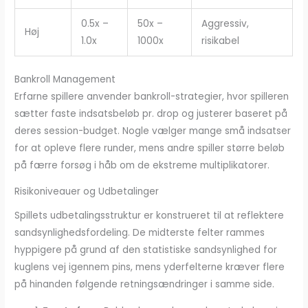
0.5x –
50x –
Aggressiv,
Høj
1.0x
1000x
risikabel
Bankroll Management
Erfarne spillere anvender bankroll-strategier, hvor spilleren
sætter faste indsatsbeløb pr. drop og justerer baseret på
deres session-budget. Nogle vælger mange små indsatser
for at opleve flere runder, mens andre spiller større beløb
på færre forsøg i håb om de ekstreme multiplikatorer.
Risikoniveauer og Udbetalinger
Spillets udbetalingsstruktur er konstrueret til at reflektere
sandsynlighedsfordeling. De midterste felter rammes
hyppigere på grund af den statistiske sandsynlighed for
kuglens vej igennem pins, mens yderfelterne kræver flere
på hinanden følgende retningsændringer i samme side.