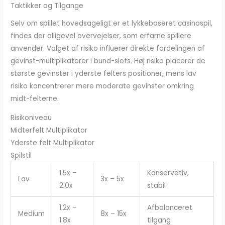
Taktikker og Tilgange
Selv om spillet hovedsageligt er et lykkebaseret casinospil,
findes der alligevel overvejelser, som erfarne spillere
anvender. Valget af risiko influerer direkte fordelingen af
gevinst-multiplikatorer i bund-slots. Høj risiko placerer de
største gevinster i yderste felters positioner, mens lav
risiko koncentrerer mere moderate gevinster omkring
midt-felterne.
Risikoniveau
Midterfelt Multiplikator
Yderste felt Multiplikator
Spilstil
1.5x –
Konservativ,
Lav
3x – 5x
2.0x
stabil
1.2x –
Afbalanceret
Medium
8x – 15x
1.8x
tilgang