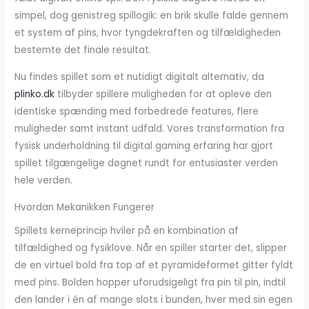
simpel, dog genistreg spillogik: en brik skulle falde gennem
et system af pins, hvor tyngdekraften og tilfældigheden
bestemte det finale resultat.
Nu findes spillet som et nutidigt digitalt alternativ, da
plinko.dk
tilbyder spillere muligheden for at opleve den
identiske spænding med forbedrede features, flere
muligheder samt instant udfald. Vores transformation fra
fysisk underholdning til digital gaming erfaring har gjort
spillet tilgængelige døgnet rundt for entusiaster verden
hele verden.
Hvordan Mekanikken Fungerer
Spillets kerneprincip hviler på en kombination af
tilfældighed og fysiklove. Når en spiller starter det, slipper
de en virtuel bold fra top af et pyramideformet gitter fyldt
med pins. Bolden hopper uforudsigeligt fra pin til pin, indtil
den lander i én af mange slots i bunden, hver med sin egen