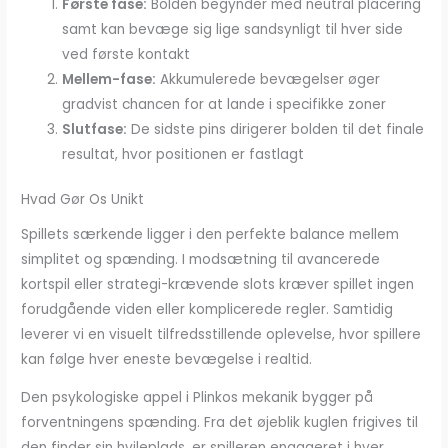
Første fase:
Bolden begynder med neutral placering
samt kan bevæge sig lige sandsynligt til hver side
ved første kontakt
Mellem-fase:
Akkumulerede bevægelser øger
gradvist chancen for at lande i specifikke zoner
Slutfase:
De sidste pins dirigerer bolden til det finale
resultat, hvor positionen er fastlagt
Hvad Gør Os Unikt
Spillets særkende ligger i den perfekte balance mellem
simplitet og spænding. I modsætning til avancerede
kortspil eller strategi-krævende slots kræver spillet ingen
forudgående viden eller komplicerede regler. Samtidig
leverer vi en visuelt tilfredsstillende oplevelse, hvor spillere
kan følge hver eneste bevægelse i realtid.
Den psykologiske appel i Plinkos mekanik bygger på
forventningens spænding. Fra det øjeblik kuglen frigives til
den finder sin hvileplads, er spilleren engageret i hver