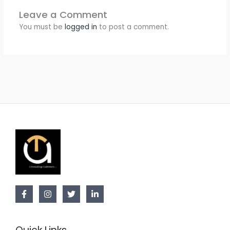
Leave a Comment
You must be
logged in
to post a comment.