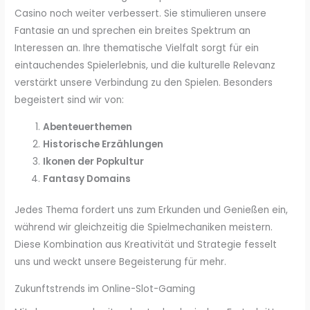
Casino noch weiter verbessert. Sie stimulieren unsere
Fantasie an und sprechen ein breites Spektrum an
Interessen an. Ihre thematische Vielfalt sorgt für ein
eintauchendes Spielerlebnis, und die kulturelle Relevanz
verstärkt unsere Verbindung zu den Spielen. Besonders
begeistert sind wir von:
Abenteuerthemen
Historische Erzählungen
Ikonen der Popkultur
Fantasy Domains
Jedes Thema fordert uns zum Erkunden und Genießen ein,
während wir gleichzeitig die Spielmechaniken meistern.
Diese Kombination aus Kreativität und Strategie fesselt
uns und weckt unsere Begeisterung für mehr.
Zukunftstrends im Online-Slot-Gaming