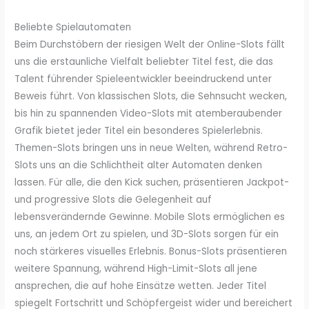
Beliebte Spielautomaten
Beim Durchstöbern der riesigen Welt der Online-Slots fällt
uns die erstaunliche Vielfalt beliebter Titel fest, die das
Talent führender Spieleentwickler beeindruckend unter
Beweis führt. Von klassischen Slots, die Sehnsucht wecken,
bis hin zu spannenden Video-Slots mit atemberaubender
Grafik bietet jeder Titel ein besonderes Spielerlebnis.
Themen-Slots bringen uns in neue Welten, während Retro-
Slots uns an die Schlichtheit alter Automaten denken
lassen. Für alle, die den Kick suchen, präsentieren Jackpot-
und progressive Slots die Gelegenheit auf
lebensverändernde Gewinne. Mobile Slots ermöglichen es
uns, an jedem Ort zu spielen, und 3D-Slots sorgen für ein
noch stärkeres visuelles Erlebnis. Bonus-Slots präsentieren
weitere Spannung, während High-Limit-Slots all jene
ansprechen, die auf hohe Einsätze wetten. Jeder Titel
spiegelt Fortschritt und Schöpfergeist wider und bereichert