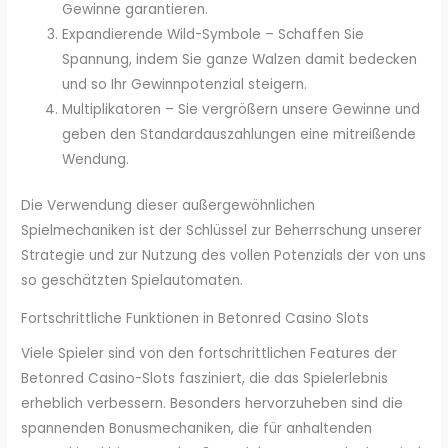
Gewinne garantieren.
Expandierende Wild-Symbole – Schaffen Sie
Spannung, indem Sie ganze Walzen damit bedecken
und so Ihr Gewinnpotenzial steigern.
Multiplikatoren – Sie vergrößern unsere Gewinne und
geben den Standardauszahlungen eine mitreißende
Wendung.
Die Verwendung dieser außergewöhnlichen
Spielmechaniken ist der Schlüssel zur Beherrschung unserer
Strategie und zur Nutzung des vollen Potenzials der von uns
so geschätzten Spielautomaten.
Fortschrittliche Funktionen in Betonred Casino Slots
Viele Spieler sind von den fortschrittlichen Features der
Betonred Casino-Slots fasziniert, die das Spielerlebnis
erheblich verbessern. Besonders hervorzuheben sind die
spannenden Bonusmechaniken, die für anhaltenden