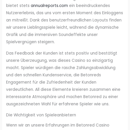
bietet stets
annualreports.com
ein beeindruckendes
Nutzererlebnis, das uns vom ersten Moment des Einloggens
an mitreißt. Dank des benutzerfreundlichen Layouts finden
wir unsere Lieblingsspiele leicht, während die dynamische
Grafik und die immersiven Soundeffekte unser
Spielvergnügen steigern.
Das Feedback der Kunden ist stets positiv und bestätigt
unsere Überzeugung, was dieses Casino so einzigartig
macht. Spieler würdigen die rasche Zahlungsabwicklung
und den schnellen Kundenservice, die Betonreds
Engagement für die Zufriedenheit der Kunden
verdeutlichen. All diese Elemente kreieren zusammen eine
interessante Atmosphäre und machen Betonred zu einer
ausgezeichneten Wahl für erfahrene Spieler wie uns.
Die Wichtigkeit von Spieleanbietern
Wenn wir an unsere Erfahrungen im Betonred Casino