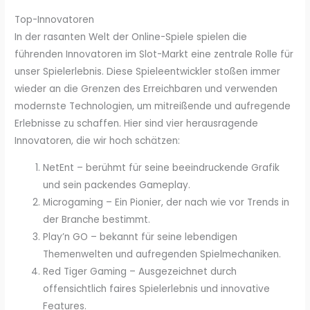
Top-Innovatoren
In der rasanten Welt der Online-Spiele spielen die
führenden Innovatoren im Slot-Markt eine zentrale Rolle für
unser Spielerlebnis. Diese Spieleentwickler stoßen immer
wieder an die Grenzen des Erreichbaren und verwenden
modernste Technologien, um mitreißende und aufregende
Erlebnisse zu schaffen. Hier sind vier herausragende
Innovatoren, die wir hoch schätzen:
NetEnt – berühmt für seine beeindruckende Grafik
und sein packendes Gameplay.
Microgaming – Ein Pionier, der nach wie vor Trends in
der Branche bestimmt.
Play’n GO – bekannt für seine lebendigen
Themenwelten und aufregenden Spielmechaniken.
Red Tiger Gaming – Ausgezeichnet durch
offensichtlich faires Spielerlebnis und innovative
Features.