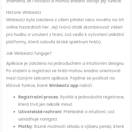
znamená, že i nováčci si mohou snadno osvojit její funkce.
Historie Winbeatz
Winbeatz byla založena s cílem přinést něco nového na trh
online hazardních her. Její tvůrci chtěli zkombinovat vášeň
pro hudbu a vzrušení z hraní, což vedlo k vytvoření unikátní
platformy, která oslovila široké spektrum hráčů.
Jak Winbeatz funguje?
Aplikace je založena na jednoduchém a intuitivním designu.
Po stažení a registraci se hráči mohou snadno orientovat
mezi různými sekcemi aplikace. Pojďme se podívat na
klíčové funkce, které
Winbeatz app
nabízí:
Registrační proces:
Rychlá a jednoduchá registrace,
která trvá jen několik minut.
Uživatelské rozhraní:
Přehledné a intuitivní, což
usnadňuje navigaci.
Platby:
Různé možnosti vkladu a výběru peněz, které